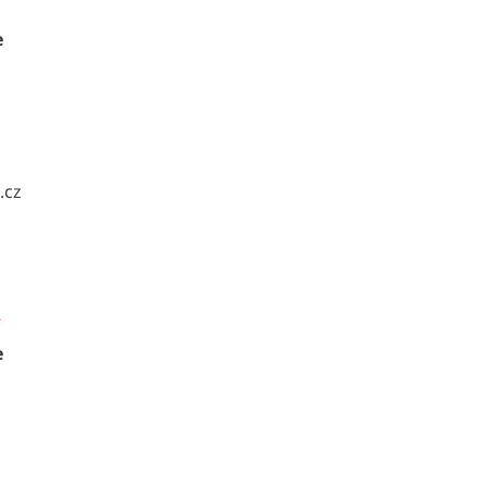
e
.cz
Á
e